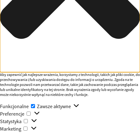
Aby zapewnić jak najlepsze wrażenia, korzystamy z technologii, takich jak pliki cookie, do
przechowywania i/lub uzyskiwania dostępu do informacji o urządzeniu. Zgoda na te
technologie pozwoli nam przetwarzać dane, takie jak zachowanie podczas przeglądania
lub unikalne identyfikatory na tej stronie. Brak wyrażenia zgody lub wycofanie zgody
może niekorzystnie wpłynąć na niektóre cechy i funkcje.
Funkcjonalne
Funkcjonalne
Zawsze aktywne
Preferencje
Preferencje
Statystyka
Statystyka
Marketing
Marketing