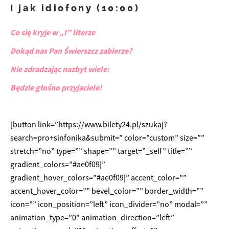
I jak idiofony (10:00)
Co się kryje w „I” literze
Dokąd nas Pan Świerszcz zabierze?
Nie zdradzając nazbyt wiele:
Będzie głośno przyjaciele!
[button link=”https://www.bilety24.pl/szukaj?
search=pro+sinfonika&submit=” color=”custom” size=””
stretch=”no” type=”” shape=”” target=”_self” title=””
gradient_colors=”#ae0f09|”
gradient_hover_colors=”#ae0f09|” accent_color=””
accent_hover_color=”” bevel_color=”” border_width=””
icon=”” icon_position=”left” icon_divider=”no” modal=””
animation_type=”0″ animation_direction=”left”