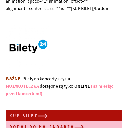
animation_speed=”1″ animation_offset=””
alignment=”center” class=”” id=””]KUP BILET[/button]
WAŻNE:
Bilety na koncerty z cyklu
MUZYKOTECZKA
dostępne są tylko
ONLINE
(na miesiąc
przed koncertem!)
KUP BILET
DODAJ DO KALENDARZA