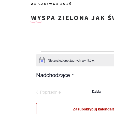
24 czerwca 2026
WYSPA ZIELONA JAK Ś
Wydarzeni
Nie znaleziono żadnych wyników.
Powiadomienie
Nadchodzące
Wybierz
datę
Poprzednie
Dzisiaj
Wydarzenia
Zasubskrybuj kalendar