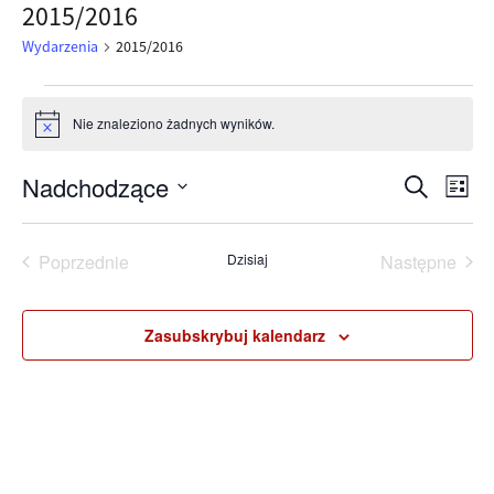
2015/2016
Wydarzenia
2015/2016
Wydarzenia
Nie znaleziono żadnych wyników.
Powiadomienie
Nadchodzące
Wy
Wyda
Szukaj
Lista
Wybierz
Wi
Nawig
datę.
Poprzednie
Dzisiaj
Następne
na
Wydarzenia
Wydarzen
po
Zasubskrybuj kalendarz
wysz
i
wido