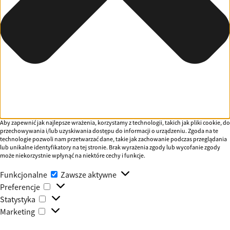
Aby zapewnić jak najlepsze wrażenia, korzystamy z technologii, takich jak pliki cookie, do
przechowywania i/lub uzyskiwania dostępu do informacji o urządzeniu. Zgoda na te
technologie pozwoli nam przetwarzać dane, takie jak zachowanie podczas przeglądania
lub unikalne identyfikatory na tej stronie. Brak wyrażenia zgody lub wycofanie zgody
może niekorzystnie wpłynąć na niektóre cechy i funkcje.
Funkcjonalne
Funkcjonalne
Zawsze aktywne
Preferencje
Preferencje
Statystyka
Statystyka
Marketing
Marketing