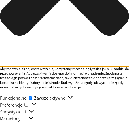
Aby zapewnić jak najlepsze wrażenia, korzystamy z technologii, takich jak pliki cookie, do
przechowywania i/lub uzyskiwania dostępu do informacji o urządzeniu. Zgoda na te
technologie pozwoli nam przetwarzać dane, takie jak zachowanie podczas przeglądania
lub unikalne identyfikatory na tej stronie. Brak wyrażenia zgody lub wycofanie zgody
może niekorzystnie wpłynąć na niektóre cechy i funkcje.
Funkcjonalne
Funkcjonalne
Zawsze aktywne
Preferencje
Preferencje
Statystyka
Statystyka
Marketing
Marketing